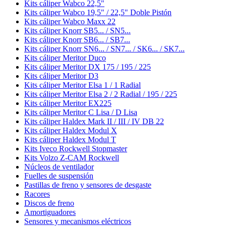
Kits cáliper Wabco 22,5"
Kits cáliper Wabco 19,5" / 22,5" Doble Pistón
Kits cáliper Wabco Maxx 22
Kits cáliper Knorr SB5... / SN5...
Kits cáliper Knorr SB6... / SB7...
Kits cáliper Knorr SN6... / SN7... / SK6... / SK7...
Kits cáliper Meritor Duco
Kits cáliper Meritor DX 175 / 195 / 225
Kits cáliper Meritor D3
Kits cáliper Meritor Elsa 1 / 1 Radial
Kits cáliper Meritor Elsa 2 / 2 Radial / 195 / 225
Kits cáliper Meritor EX225
Kits cáliper Meritor C Lisa / D Lisa
Kits cáliper Haldex Mark II / III / IV DB 22
Kits cáliper Haldex Modul X
Kits cáliper Haldex Modul T
Kits Iveco Rockwell Stopmaster
Kits Volzo Z-CAM Rockwell
Núcleos de ventilador
Fuelles de suspensión
Pastillas de freno y sensores de desgaste
Racores
Discos de freno
Amortiguadores
Sensores y mecanismos eléctricos