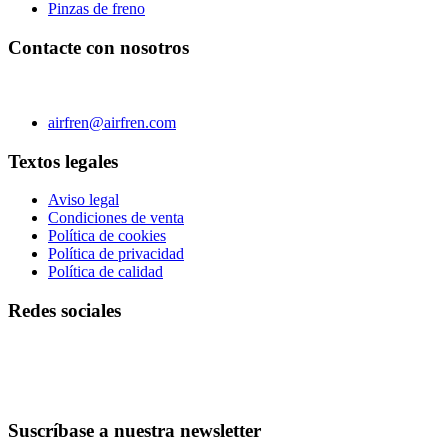
Pinzas de freno
Contacte con nosotros
C/ Carae nº 7 (PLAZA) 50197 Zaragoza - España
Teléfono 0034 976 504 039 | Fax 0034 976 504807
airfren@airfren.com
Textos legales
Aviso legal
Condiciones de venta
Política de cookies
Política de privacidad
Política de calidad
Redes sociales
Suscríbase a nuestra newsletter