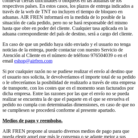
conllevar ciertas dificultades o bloqueos en las aduanas de los
respectivos países. En estos casos, los plazos de entrega indicados a
través de la web de TNT no incluyen el tiempo de bloqueo en
aduanas. AIR FREN informará en la medida de lo posible de la
situación de cada pedido, pero no se hará responsable del mismo
hasta que obre en poder del cliente. Cualquier tasa aplicada en la
aduana correspondiente del país de destino, será a cargo del cliente.
En caso de que un pedido haya sido enviado y el usuario no tenga
noticias de la entrega, puede contactar con nuestro Servicio de
Atención al Cliente en el número de teléfono 976504039 o en el
email
eshop@airfren.com
Si por cualquier razón no se pudiese realizar el envío al destino que
el usuario nos solicita, le devolveríamos el importe total de su pedido
o le ofreceríamos la posibilidad de realizarlo a través de otra empresa
de transporte, con los costes que en el momento sean facturados por
dicha empresa. Entre las razones por las que el envío no se pueda
realizar se encuentra la de que el paquete en el que se envuelva el
pedido no cumpla con determinadas dimensiones, en caso de que no
se cumpliesen se procederá conforme al presente apartado.
Medios de pago y reembolso.
AIR FREN propone al usuario diversos medios de pago para que
pueda elegir aquel que más le convenga o se adapte mejor a sus