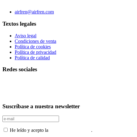
C/ Carae nº 7 (PLAZA) 50197 Zaragoza - España
Teléfono 0034 976 504 039 | Fax 0034 976 504807
airfren@airfren.com
Textos legales
Aviso legal
Condiciones de venta
Política de cookies
Política de privacidad
Política de calidad
Redes sociales
Suscríbase a nuestra newsletter
He leído y acepto la
Política de privacidad
.