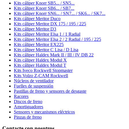
Kits cáliper Knorr SB5... / SN5...
Kits cáliper Knorr SB6... / SB7...
Kits cáliper Knorr SN6... / SN7... / SK6... / SK7...
Kits cáliper Meritor Duco
Kits cáliper Meritor DX 175 / 195 / 225
Kits cáliper Meritor D3
Kits cáliper Meritor Elsa 1 / 1 Radial
Kits cáliper Meritor Elsa 2 / 2 Radial / 195 / 225
Kits cáliper Meritor EX225
Kits cáliper Meritor C Lisa / D Lisa
Kits cáliper Haldex Mark II / III / IV DB 22
Kits cáliper Haldex Modul X
Kits cáliper Haldex Modul T
Kits Iveco Rockwell Stopmaster
Kits Volzo Z-CAM Rockwell
Núcleos de ventilador
Fuelles de suspensión
Pastillas de freno y sensores de desgaste
Racores
Discos de freno
Amortiguadores
Sensores y mecanismos eléctricos
Pinzas de freno
Contacte con nosotros