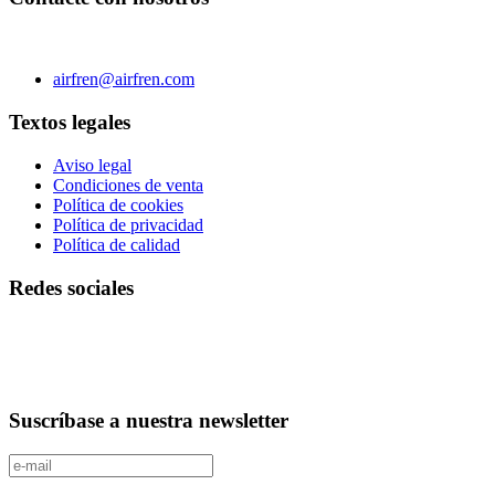
C/ Carae nº 7 (PLAZA) 50197 Zaragoza - España
Teléfono 0034 976 504 039 | Fax 0034 976 504807
airfren@airfren.com
Textos legales
Aviso legal
Condiciones de venta
Política de cookies
Política de privacidad
Política de calidad
Redes sociales
Suscríbase a nuestra newsletter