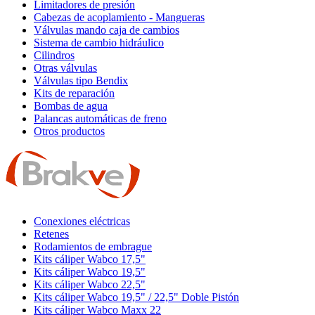
Limitadores de presión
Cabezas de acoplamiento - Mangueras
Válvulas mando caja de cambios
Sistema de cambio hidráulico
Cilindros
Otras válvulas
Válvulas tipo Bendix
Kits de reparación
Bombas de agua
Palancas automáticas de freno
Otros productos
Conexiones eléctricas
Retenes
Rodamientos de embrague
Kits cáliper Wabco 17,5"
Kits cáliper Wabco 19,5"
Kits cáliper Wabco 22,5"
Kits cáliper Wabco 19,5" / 22,5" Doble Pistón
Kits cáliper Wabco Maxx 22