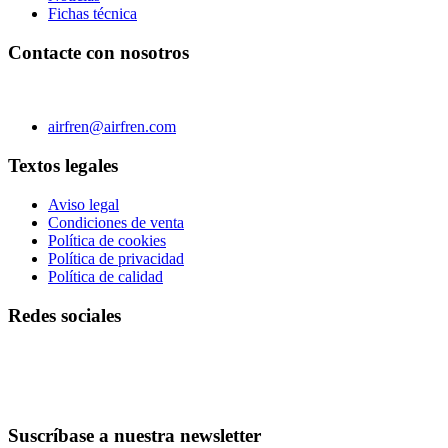
Fichas técnica
Contacte con nosotros
C/ Carae nº 7 (PLAZA) 50197 Zaragoza - España
Teléfono 0034 976 504 039 | Fax 0034 976 504807
airfren@airfren.com
Textos legales
Aviso legal
Condiciones de venta
Política de cookies
Política de privacidad
Política de calidad
Redes sociales
Suscríbase a nuestra newsletter