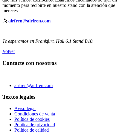
momento para recibirte en nuestro stand con la atención que
mereces.
📩
airfren@airfren.com
Te esperamos en Frankfurt. Hall 6.1 Stand B10.
Volver
Contacte con nosotros
C/ Carae nº 7 (PLAZA) 50197 Zaragoza - España
Teléfono 0034 976 504 039 | Fax 0034 976 504807
airfren@airfren.com
Textos legales
Aviso legal
Condiciones de venta
Política de cookies
Política de privacidad
Política de calidad