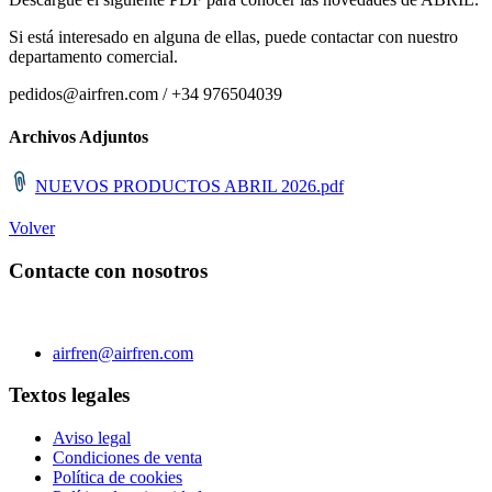
Si está interesado en alguna de ellas, puede contactar con nuestro
departamento comercial.
pedidos@airfren.com / +34 976504039
Archivos Adjuntos
NUEVOS PRODUCTOS ABRIL 2026.pdf
Volver
Contacte con nosotros
C/ Carae nº 7 (PLAZA) 50197 Zaragoza - España
Teléfono 0034 976 504 039 | Fax 0034 976 504807
airfren@airfren.com
Textos legales
Aviso legal
Condiciones de venta
Política de cookies