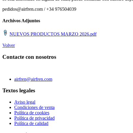
pedidos@airfren.com / +34 976504039
Archivos Adjuntos
NUEVOS PRODUCTOS MARZO 2026.pdf
Volver
Contacte con nosotros
C/ Carae nº 7 (PLAZA) 50197 Zaragoza - España
Teléfono 0034 976 504 039 | Fax 0034 976 504807
airfren@airfren.com
Textos legales
Aviso legal
Condiciones de venta
Política de cookies
Política de privacidad
Política de calidad