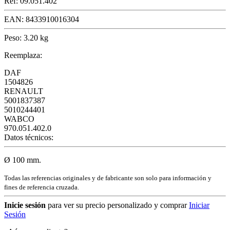
Ref:
09.051.402
EAN:
8433910016304
Peso:
3.20 kg
Reemplaza:
DAF
1504826
RENAULT
5001837387
5010244401
WABCO
970.051.402.0
Datos técnicos:
Ø 100 mm.
Todas las referencias originales y de fabricante son solo para información y
fines de referencia cruzada.
Inicie sesión
para ver su precio personalizado y comprar
Iniciar
Sesión