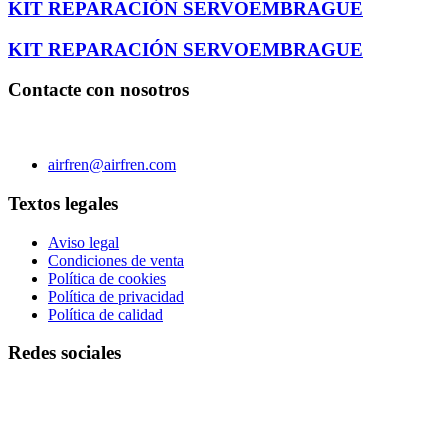
KIT REPARACIÓN SERVOEMBRAGUE
KIT REPARACIÓN SERVOEMBRAGUE
Contacte con nosotros
C/ Carae nº 7 (PLAZA) 50197 Zaragoza - España
Teléfono 0034 976 504 039 | Fax 0034 976 504807
airfren@airfren.com
Textos legales
Aviso legal
Condiciones de venta
Política de cookies
Política de privacidad
Política de calidad
Redes sociales