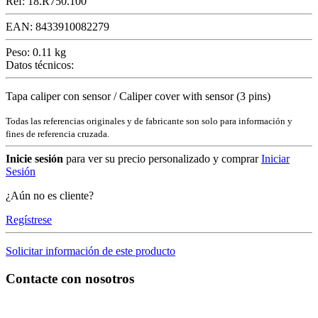
Ref:
18.R750.100
EAN:
8433910082279
Peso:
0.11 kg
Datos técnicos:
Tapa caliper con sensor / Caliper cover with sensor (3 pins)
Todas las referencias originales y de fabricante son solo para información y
fines de referencia cruzada.
Inicie sesión
para ver su precio personalizado y comprar
Iniciar
Sesión
¿Aún no es cliente?
Regístrese
Solicitar información de este producto
Contacte con nosotros
C/ Carae nº 7 (PLAZA) 50197 Zaragoza - España