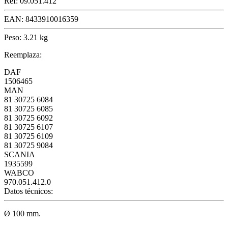
Ref:
09.051.412
EAN:
8433910016359
Peso:
3.21 kg
Reemplaza:
DAF
1506465
MAN
81 30725 6084
81 30725 6085
81 30725 6092
81 30725 6107
81 30725 6109
81 30725 9084
SCANIA
1935599
WABCO
970.051.412.0
Datos técnicos:
Ø 100 mm.