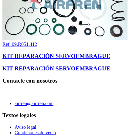
Ref. 09.R051.412
KIT REPARACIÓN SERVOEMBRAGUE
KIT REPARACIÓN SERVOEMBRAGUE
Contacte con nosotros
C/ Carae nº 7 (PLAZA) 50197 Zaragoza - España
Teléfono 0034 976 504 039 | Fax 0034 976 504807
airfren@airfren.com
Textos legales
Aviso legal
Condiciones de venta