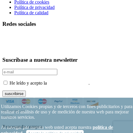
Política de cookies
Política de privacidad
Política de calidad
Redes sociales
Suscríbase a nuestra newsletter
He leído y acepto la
Política de privacidad
.
suscribirse
Utilizamos Cookies propias y de terceros con fines publicitarios y para
realizar el análisis de uso y de medición de nuestra web para mejorar
nuestros servicios.
Procesando compra
Al navegar por nuestra web usted acepta nuestra
política de