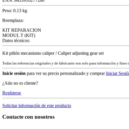
EAN:
8433910277286
Peso:
0.13 kg
Reemplaza:
KIT REPARACION
MODUL T (KIT)
Datos técnicos:
Kit piñón mecanismo caliper / Caliper adjusting gear set
Todas las referencias originales y de fabricante son solo para información y fines 
Inicie sesión
para ver su precio personalizado y comprar
Iniciar Sesió
¿Aún no es cliente?
Regístrese
Solicitar información de este producto
Contacte con nosotros
C/ Carae nº 7 (PLAZA) 50197 Zaragoza - España