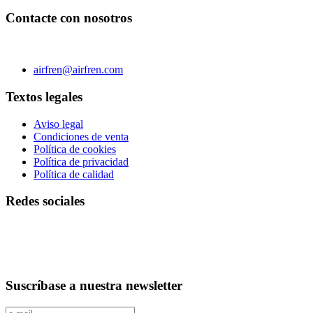
Contacte con nosotros
C/ Carae nº 7 (PLAZA) 50197 Zaragoza - España
Teléfono 0034 976 504 039 | Fax 0034 976 504807
airfren@airfren.com
Textos legales
Aviso legal
Condiciones de venta
Política de cookies
Política de privacidad
Política de calidad
Redes sociales
Suscríbase a nuestra newsletter